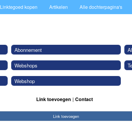
Linktegoed kopen
Artikelen
Alle dochterpagina's
Abonnement
A
Webshops
T
Webshop
Link toevoegen
Contact
Link toevoegen