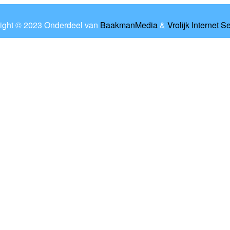
ight © 2023 Onderdeel van
BaakmanMedia
&
Vrolijk Internet S